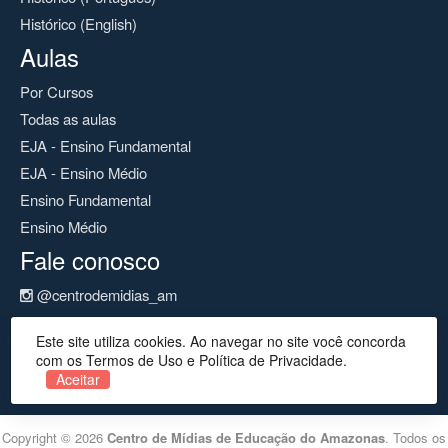
Histórico (English)
Aulas
Por Cursos
Todas as aulas
EJA - Ensino Fundamental
EJA - Ensino Médio
Ensino Fundamental
Ensino Médio
Fale conosco
@centrodemidias_am
@centrodemidias
Este site utiliza cookies. Ao navegar no site você concorda
cemeam@seduc.net
com os Termos de Uso e Política de Privacidade.
Aceitar
Copyright © 2026
Centro de Mídias de Educação do Amazonas
. Todos os