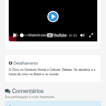
Play
Seek
Current
31:01
time
Play
Toggle
Toggle
Mute
Fullscreen
Detalhamento
O Circo no Contexto Social e Cultural: Debate: Os desafios e o
futuro do circo no Brasil e no mundo.
Comentários
Sua participação é muito importante.