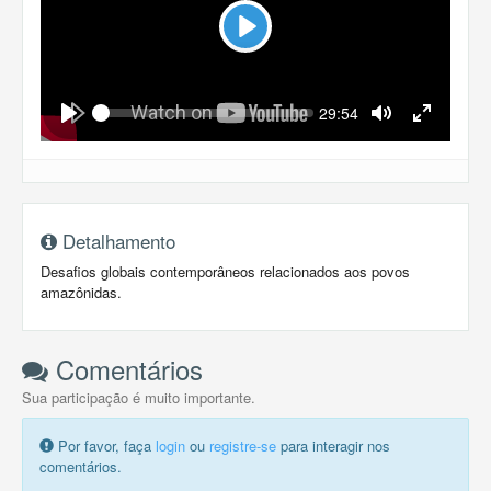
Play
Seek
Current
29:54
time
Play
Toggle
Toggle
Mute
Fullscreen
Detalhamento
Desafios globais contemporâneos relacionados aos povos
amazônidas.
Comentários
Sua participação é muito importante.
Por favor, faça
login
ou
registre-se
para interagir nos
comentários.