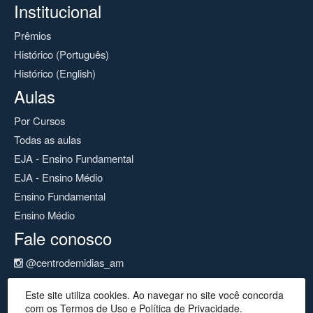
Institucional
Prêmios
Histórico (Português)
Histórico (English)
Aulas
Por Cursos
Todas as aulas
EJA - Ensino Fundamental
EJA - Ensino Médio
Ensino Fundamental
Ensino Médio
Fale conosco
@centrodemidias_am
@centrodemidias
Este site utiliza cookies. Ao navegar no site você concorda
cemeam@seduc.net
com os Termos de Uso e Política de Privacidade.