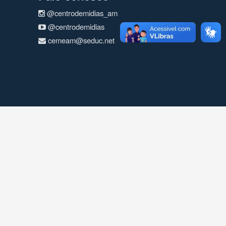
@centrodemidias_am
@centrodemidias
cemeam@seduc.net