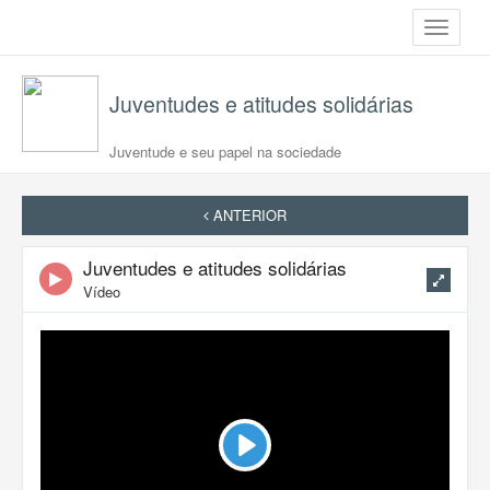
Toggle
navigati
Juventudes e atitudes solidárias
Juventude e seu papel na sociedade
ANTERIOR
Juventudes e atitudes solidárias
Vídeo
Play