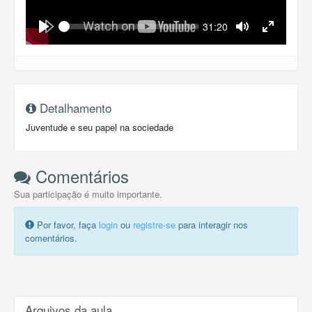
Seek
Current
31:20
time
Play
Toggle
Toggle
Mute
Fullscreen
Detalhamento
Juventude e seu papel na sociedade
Comentários
Sua participação é muito importante.
Por favor, faça
login
ou
registre-se
para interagir nos
comentários.
Arquivos da aula