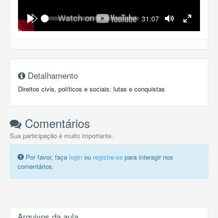
Seek
Current
31:07
time
Play
Toggle
Toggle
Mute
Fullscreen
Detalhamento
Direitos civis, políticos e sociais: lutas e conquistas
Comentários
Sua participação é muito importante.
Por favor, faça
login
ou
registre-se
para interagir nos
comentários.
Arquivos da aula