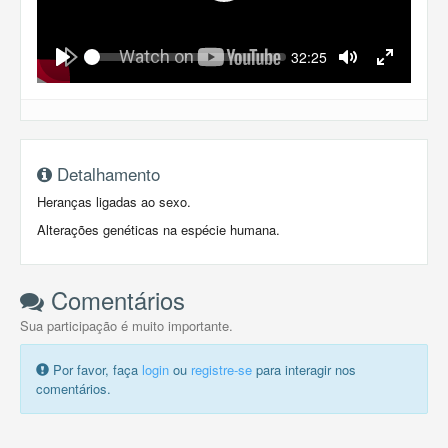
Seek
Current
32:25
time
Play
Toggle
Toggle
Mute
Fullscreen
Detalhamento
Heranças ligadas ao sexo.
Alterações genéticas na espécie humana.
Comentários
Sua participação é muito importante.
Por favor, faça
login
ou
registre-se
para interagir nos
comentários.