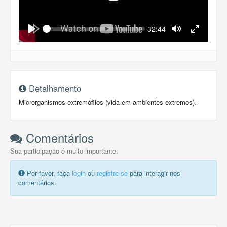
Seek
Current
32:44
time
Play
Toggle
Toggle
Mute
Fullscreen
Detalhamento
Microrganismos extremófilos (vida em ambientes extremos).
Comentários
Sua participação é muito importante.
Por favor, faça
login
ou
registre-se
para interagir nos
comentários.