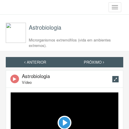
Toggle
navigati
Astrobiologia
Microrganismos extremófilos (vida em ambientes
extremos).
ANTERIOR
PRÓXIMO
Astrobiologia
Vídeo
Play