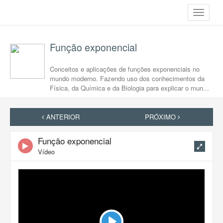
Toggle
navigati
Função exponencial
Conceitos e aplicações de funções exponenciais no
mundo moderno. Fazendo uso dos conhecimentos da
Física, da Química e da Biologia para explicar o mun...
ANTERIOR
PRÓXIMO
Função exponencial
Vídeo