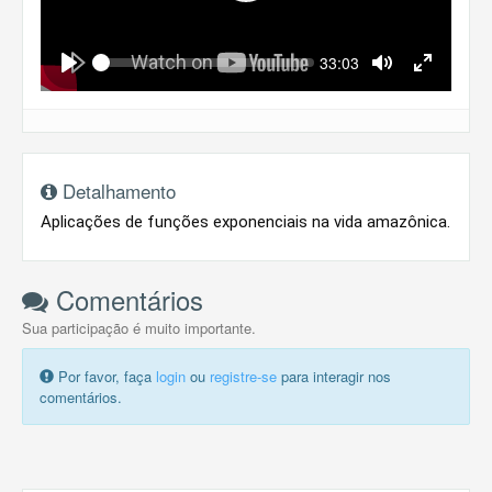
Seek
Current
33:03
time
Play
Toggle
Toggle
Mute
Fullscreen
Detalhamento
Aplicações de funções exponenciais na vida amazônica.
Comentários
Sua participação é muito importante.
Por favor, faça
login
ou
registre-se
para interagir nos
comentários.