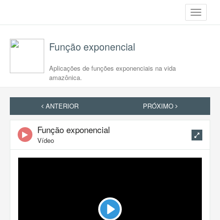
Toggle
navigati
Função exponencial
Aplicações de funções exponenciais na vida
amazônica.
ANTERIOR
PRÓXIMO
Função exponencial
Vídeo
Play