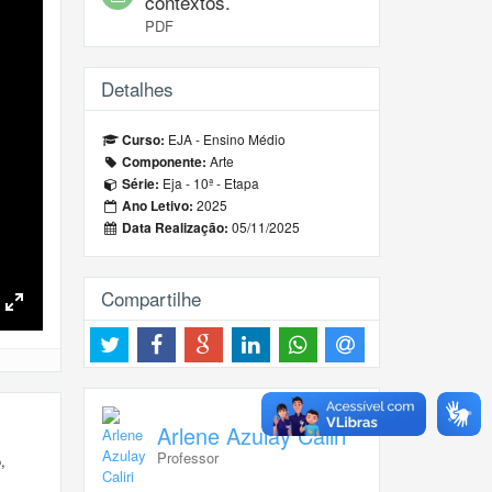
contextos.
PDF
Detalhes
EJA - Ensino Médio
Curso:
Arte
Componente:
Eja - 10ª - Etapa
Série:
2025
Ano Letivo:
05/11/2025
Data Realização:
Compartilhe
Toggle
Fullscreen
Arlene Azulay Caliri
Professor
,