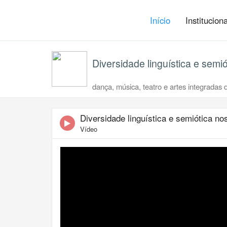
Início
Institucion
Diversidade linguística e semió
dança, música, teatro e artes integradas d
Diversidade linguística e semiótica no
Vídeo