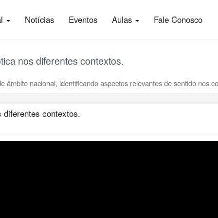
al
Notícias
Eventos
Aulas
Fale Conosco
tica nos diferentes contextos.
e âmbito nacional, identificando aspectos relevantes de sentido nos cont
s diferentes contextos.