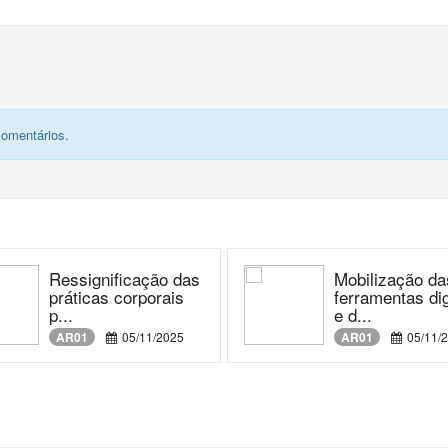
comentários.
Ressignificação das
Mobilização da
práticas corporais
ferramentas dig
p...
e d...
AR01
05/11/2025
AR01
05/11/