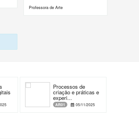
Professora de Arte
s
Processos de
itais
criação e práticas e
experi...
2025
AR01
05/11/2025