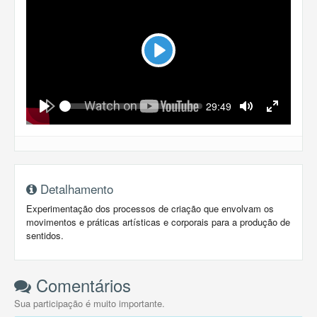
Play
Seek
Current
29:49
time
Play
Toggle
Toggle
Mute
Fullscreen
Detalhamento
Experimentação dos processos de criação que envolvam os
movimentos e práticas artísticas e corporais para a produção de
sentidos.
Comentários
Sua participação é muito importante.