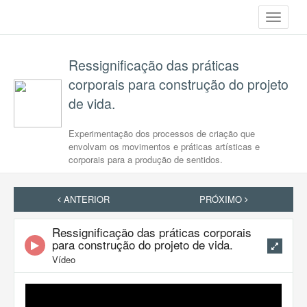
Toggle
navigati
Ressignificação das práticas
corporais para construção do projeto
de vida.
Experimentação dos processos de criação que
envolvam os movimentos e práticas artísticas e
corporais para a produção de sentidos.
ANTERIOR
PRÓXIMO
Ressignificação das práticas corporais
para construção do projeto de vida.
Vídeo