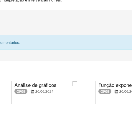
comentários.
Análise de gráficos
Função expone
OF09
20/06/2024
OF09
20/06/2