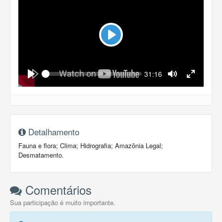
Play
Seek
Current
31:16
time
Play
Toggle
Toggle
Mute
Fullscreen
Detalhamento
Fauna e flora; Clima; Hidrografia; Amazônia Legal;
Desmatamento.
Comentários
Sua participação é muito importante.