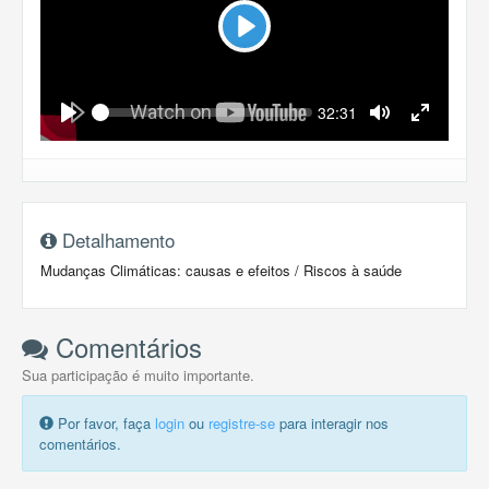
Play
Seek
Current
32:31
time
Play
Toggle
Toggle
Mute
Fullscreen
Detalhamento
Mudanças Climáticas: causas e efeitos / Riscos à saúde
Comentários
Sua participação é muito importante.
Por favor, faça
login
ou
registre-se
para interagir nos
comentários.