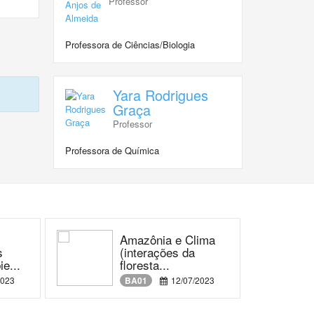
Professor
Professora de Ciências/Biologia
Yara Rodrigues
Graça
Professor
Professora de Química
Amazônia e Clima
s
(interações da
e...
floresta...
2023
BA01
12/07/2023