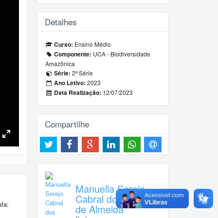
Detalhes
Ensino Médio
Curso:
UCA - Biodiversidade
Componente:
Amazônica
2ª Série
Série:
2023
Ano Letivo:
12/07/2023
Data Realização:
Compartilhe
Toggle
Fullscreen
Manuella Serejo
Cabral dos Anjos
fa:
de Almeida