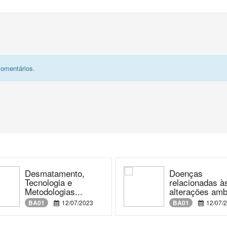
comentários.
Desmatamento,
Doenças
Tecnologia e
relacionadas à
Metodologias...
alterações ambi
BA01
12/07/2023
BA01
12/07/