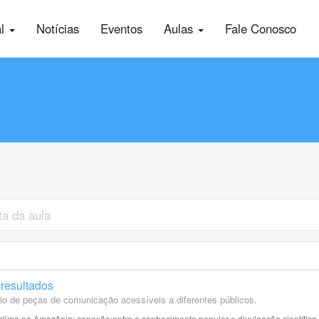
al
Notícias
Eventos
Aulas
Fale Conosco
resultados
o de peças de comunicação acessíveis a diferentes públicos.
lima na Amazônia: conexão:entre o conhecimento popular e divulgação científica