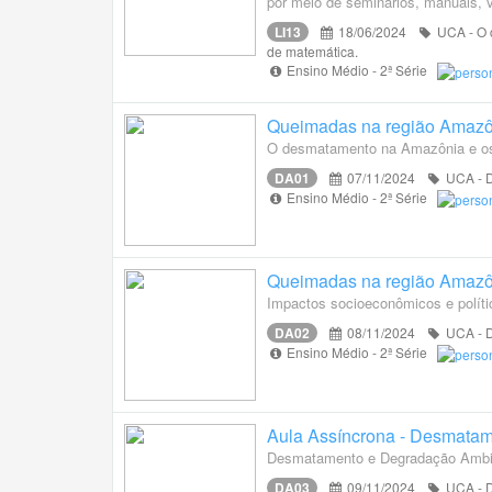
por meio de seminários, manuais, v
LI13
18/06/2024
UCA - O c
de matemática.
Ensino Médio - 2ª Série
Queimadas na região Amazôni
O desmatamento na Amazônia e os 
DA01
07/11/2024
UCA - D
Ensino Médio - 2ª Série
Queimadas na região Amazôni
Impactos socioeconômicos e polít
DA02
08/11/2024
UCA - D
Ensino Médio - 2ª Série
Aula Assíncrona - Desmatam
Desmatamento e Degradação Ambie
DA03
09/11/2024
UCA - D