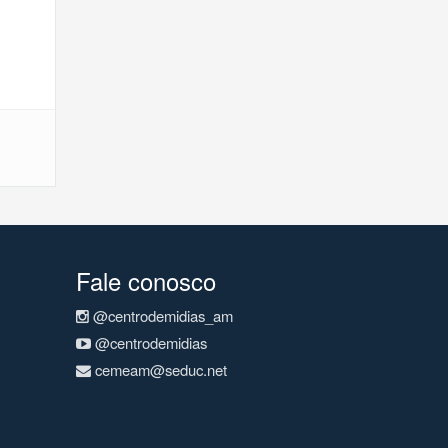
Fale conosco
@centrodemidias_am
@centrodemidias
cemeam@seduc.net