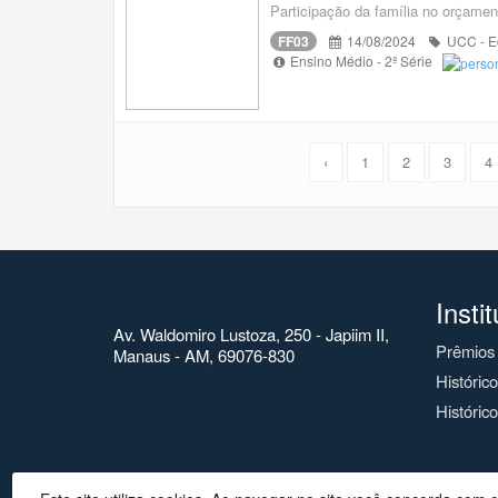
Participação da família no orçamen
FF03
14/08/2024
UCC - Ed
Ensino Médio - 2ª Série
‹
1
2
3
4
Insti
Av. Waldomiro Lustoza, 250 - Japiim II,
Prêmios
Manaus - AM, 69076-830
Históric
Histórico