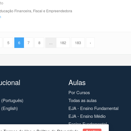
to
ucação Financeira, Fiscal e Empreendedora
5
6
7
8
...
182
183
›
tucional
Aulas
Por Cursos
o (Português)
Todas as aulas
 (English)
EJA - Ensino Fundamental
EJA - Ensino Médio
Ensino Fundamental