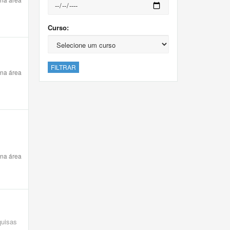
Curso:
FILTRAR
 na área
 na área
quisas