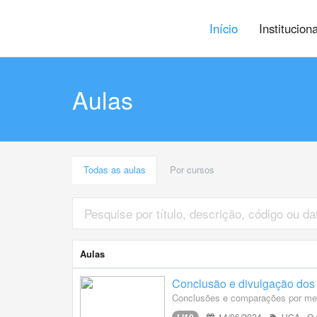
Início
Institucion
Aulas
Todas as aulas
Por cursos
Aulas
Conclusão e divulgação dos 
Conclusões e comparações por mei
14/06/2024
UCA - O c