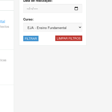
Data de realização:
Curso:
ital
 textos
LIMPAR FILTROS
FILTRAR
ticas