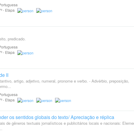
Portuguesa
 7ª - Etapa
ito, predicado.
Portuguesa
 7ª - Etapa
e II
antivo, artigo, adjetivo, numeral, pronome e verbo. - Advérbio, preposição,
ermo...
Portuguesa
 7ª - Etapa
nder os sentidos globais do texto/ Apreciação e réplica
s de gêneros textuais jornalísticos e publicitários locais e nacionais: Eleme
..