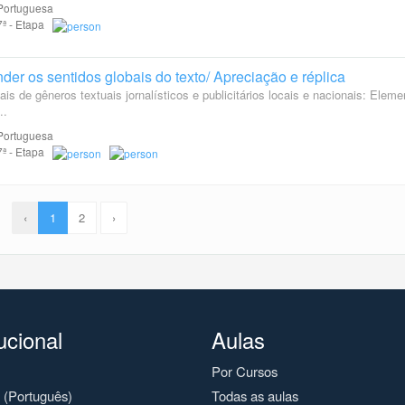
Portuguesa
 7ª - Etapa
nder os sentidos globais do texto/ Apreciação e réplica
s de gêneros textuais jornalísticos e publicitários locais e nacionais: Eleme
..
Portuguesa
 7ª - Etapa
‹
1
2
›
tucional
Aulas
Por Cursos
o (Português)
Todas as aulas