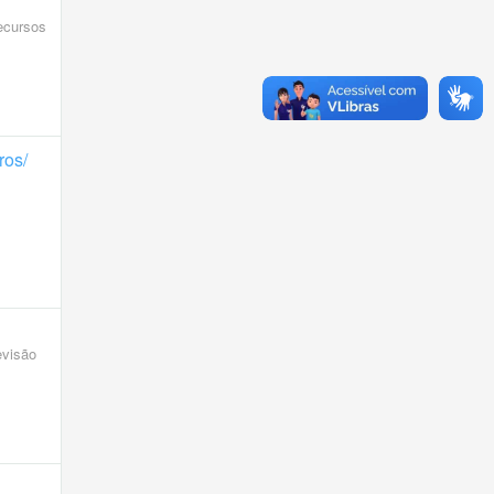
recursos
ros/
evisão