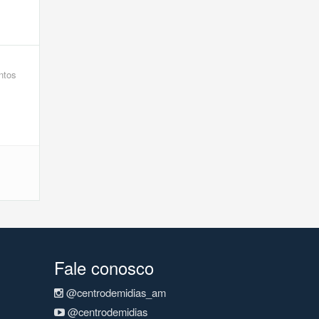
ntos
Fale conosco
@centrodemidias_am
@centrodemidias