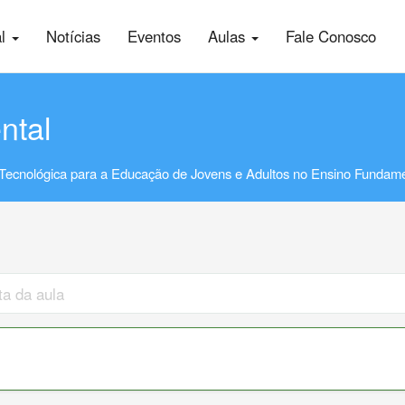
al
Notícias
Eventos
Aulas
Fale Conosco
ntal
Tecnológica para a Educação de Jovens e Adultos no Ensino Fundame