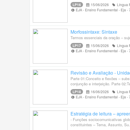
LP16
15/06/2026
Língua 
EJA - Ensino Fundamental - Eja -
Morfossintaxe: Sintaxe
Termos essenciais da oração – suje
LP17
15/06/2026
Língua 
EJA - Ensino Fundamental - Eja -
Revisão e Avaliação - Unidad
Parte 01:Conceito e flexões – subst
conjunção e interjeição. Parte 02:T
LP18
16/06/2026
Língua 
EJA - Ensino Fundamental - Eja -
Estratégia de leitura – apree
- Funções sociocomunicativas globai
constituintes – Tema, Assunto, Su.