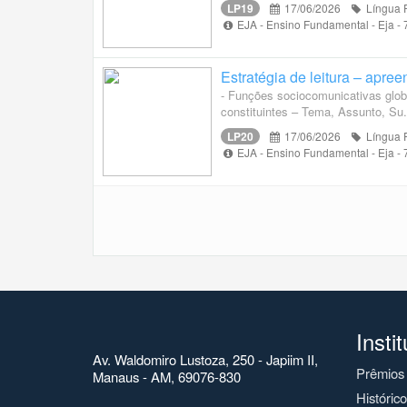
LP19
17/06/2026
Língua 
EJA - Ensino Fundamental - Eja -
Estratégia de leitura – apree
- Funções sociocomunicativas globai
constituintes – Tema, Assunto, Su.
LP20
17/06/2026
Língua 
EJA - Ensino Fundamental - Eja -
Insti
Av. Waldomiro Lustoza, 250 - Japiim II,
Prêmios
Manaus - AM, 69076-830
Históric