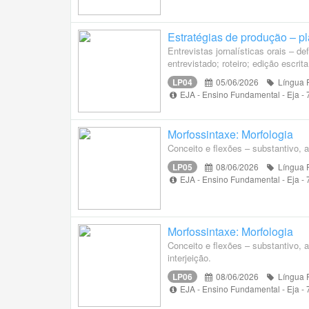
Estratégias de produção – pl
Entrevistas jornalísticas orais – d
entrevistado; roteiro; edição escrita
LP04
05/06/2026
Língua 
EJA - Ensino Fundamental - Eja -
Morfossintaxe: Morfologia
Conceito e flexões – substantivo, 
LP05
08/06/2026
Língua 
EJA - Ensino Fundamental - Eja -
Morfossintaxe: Morfologia
Conceito e flexões – substantivo, a
interjeição.
LP06
08/06/2026
Língua 
EJA - Ensino Fundamental - Eja -