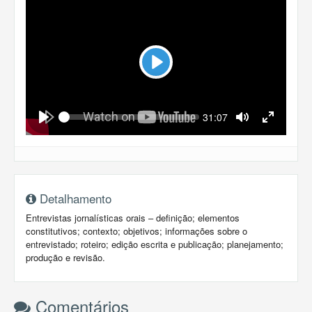
Play
Seek
Current
31:07
time
Play
Toggle
Toggle
Mute
Fullscreen
Detalhamento
Entrevistas jornalísticas orais – definição; elementos
constitutivos; contexto; objetivos; informações sobre o
entrevistado; roteiro; edição escrita e publicação; planejamento;
produção e revisão.
Comentários