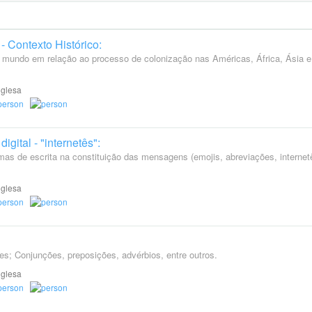
 Contexto Histórico:
 mundo em relação ao processo de colonização nas Américas, África, Ásia e
nglesa
gital - "internetês":
mas de escrita na constituição das mensagens (emojis, abreviações, internetê
nglesa
es; Conjunções, preposições, advérbios, entre outros.
nglesa