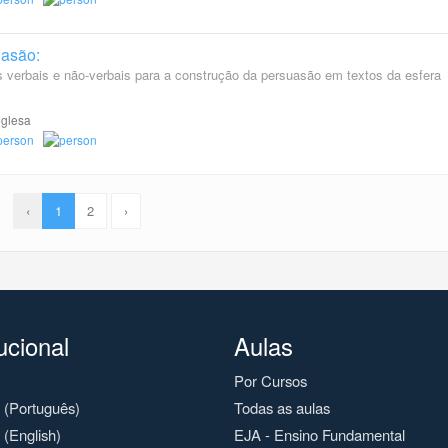
uasão:
 verbais e não-verbais para a construção da persuasão em textos da esfera
nglesa
‹
1
2
›
tucional
Aulas
Por Cursos
o (Português)
Todas as aulas
 (English)
EJA - Ensino Fundamental