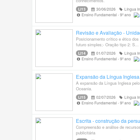
conhecimentos.
LI13
30/06/2026
Língua I
Ensino Fundamental - 9º ano
Revisão e Avaliação - Unidad
Posicionamento crítico e ético dos
futuro simples;- Oração tipo 2: S...
LI14
01/07/2026
Língua I
Ensino Fundamental - 9º ano
Expansão da Língua Inglesa.
A expansão da Língua Inglesa pelo
Oceania.
LI15
02/07/2026
Língua I
Ensino Fundamental - 9º ano
Escrita - construção da pers
Compreensão e análise de recursos
publicitária