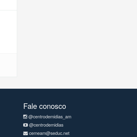
Fale conosco
@centrodemidias_am
@centrodemidias
cemeam@seduc.net