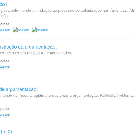
de I
nglesa pelo mundo em relação ao processo de colonização nas Américas, Áfr
nção...
nglesa
onstrução da argumentação:
s estudantes em relação a temas variados;
nglesa
 de argumentação:
onteúdo de modo a legitimar e sustentar a argumentação; Reflexão/problemat
nglesa
1 e 2)