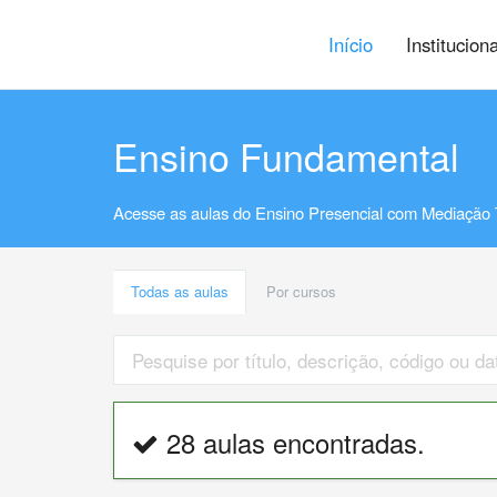
Início
Institucion
Ensino Fundamental
Acesse as aulas do Ensino Presencial com Mediação 
Todas as aulas
Por cursos
28 aulas encontradas.