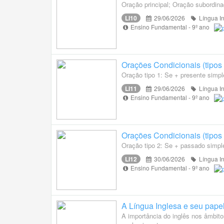
Oração principal; Oração subordin
LI10
29/06/2026
Língua I
Ensino Fundamental - 9º ano
Orações Condicionais (tipos 
Oração tipo 1: Se + presente simpl
LI11
29/06/2026
Língua I
Ensino Fundamental - 9º ano
Orações Condicionais (tipos 
Oração tipo 2: Se + passado simple
LI12
30/06/2026
Língua I
Ensino Fundamental - 9º ano
A Língua Inglesa e seu papel 
A importância do inglês nos âmbito