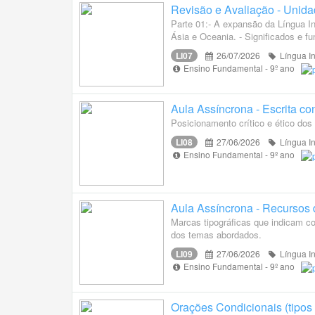
Revisão e Avaliação - Unida
Parte 01:- A expansão da Língua I
Ásia e Oceania. - Significados e fu
LI07
26/07/2026
Língua I
Ensino Fundamental - 9º ano
Aula Assíncrona - Escrita c
Posicionamento crítico e ético do
LI08
27/06/2026
Língua I
Ensino Fundamental - 9º ano
Aula Assíncrona - Recursos
Marcas tipográficas que indicam c
dos temas abordados.
LI09
27/06/2026
Língua I
Ensino Fundamental - 9º ano
Orações Condicionais (tipos 