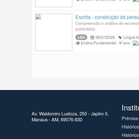
Escrita - construção da pers
Compreensão e análise de recursos
publicitária.
LI20
06/07/2026
Língua I
Ensino Fundamental - 9º ano
Insti
Av. Waldomiro Lustoza, 250 - Japiim II,
Prêmios
Manaus - AM, 69076-830
Históric
Histórico