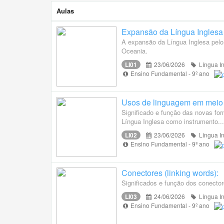
Aulas
Expansão da Língua Inglesa -
A expansão da Língua Inglesa pelo
Oceania.
LI01
23/06/2026
Língua I
Ensino Fundamental - 9º ano
Usos de linguagem em meio di
Significado e função das novas for
Língua Inglesa como instrumento...
LI02
23/06/2026
Língua I
Ensino Fundamental - 9º ano
Conectores (linking words):
Significados e função dos conector
LI03
24/06/2026
Língua I
Ensino Fundamental - 9º ano