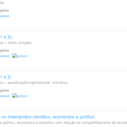
ada
nglesa
1 e 2):
es + futuro simples;
nglesa
1 e 2)
s + would/could/might/should/ +infinitivo.
nglesa
no intercâmbio científico, econômico e político:
s político, econômico e científico com relação ao compartilhamento de estud