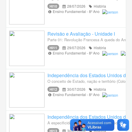
HI10
28/07/2026
História
Ensino Fundamental - 8º Ano
Revisão e Avaliação - Unidade I
Parte 01: Revolução Francesa A queda do Antig
HI11
29/07/2026
História
Ensino Fundamental - 8º Ano
Independência dos Estados Unidos da 
O conceito de Estado, nação e território (Coloni
HI12
30/07/2026
História
Ensino Fundamental - 8º Ano
Independência dos Estados Unidos da 
A especificidades dos diversos processos de i
HI13
30/07/2026
História