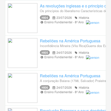
As revoluções inglesas e o princípio do 
Os princípios do liberalismo Características do L
HI04
23/07/2026
História
Ensino Fundamental - 8º Ano
Rebeliões na América Portuguesa
Inconfidência Mineira (Vila Rica)Guerra dos Em
HI05
24/07/2026
História
Ensino Fundamental - 8º Ano
Rebeliões na América Portuguesa
A conjuração Baiana (1798, Salvador) Praieira 
HI06
24/07/2026
História
Ensino Fundamental - 8º Ano
Revolução Francesa e seus desdobram