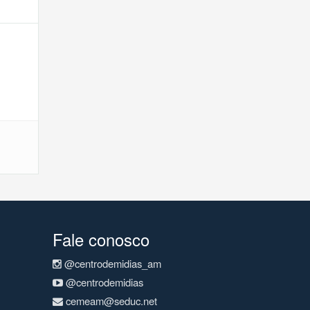
Fale conosco
@centrodemidias_am
@centrodemidias
cemeam@seduc.net