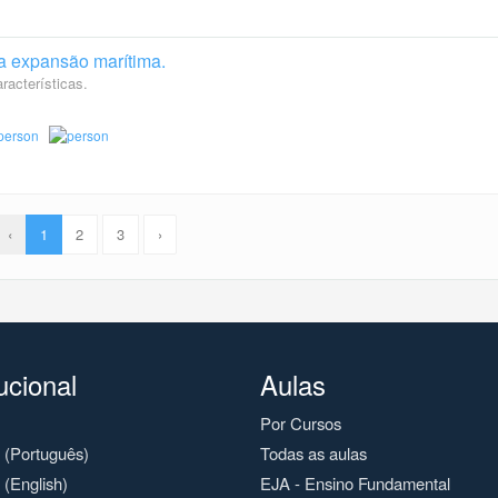
 a expansão marítima.
racterísticas.
‹
1
2
3
›
tucional
Aulas
Por Cursos
o (Português)
Todas as aulas
 (English)
EJA - Ensino Fundamental