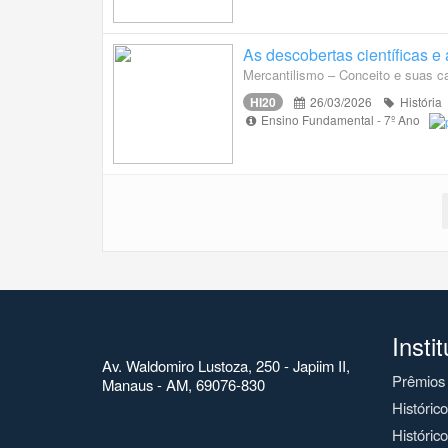
As descobertas científicas e
Mercantilismo – Conceito e suas ca
HI20
26/03/2026
História
Ensino Fundamental - 7º Ano
Insti
Av. Waldomiro Lustoza, 250 - Japiim II,
Prêmios
Manaus - AM, 69076-830
Históric
Histórico