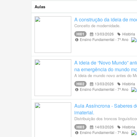
Aulas
A construção da ideia de mo
Conceito de modernidade.
HI01
13/03/2026
História
Ensino Fundamental - 7º Ano
A ideia de “Novo Mundo” ant
na emergência do mundo mo
A ideia de mundo novo antes do M
HI02
13/03/2026
História
Ensino Fundamental - 7º Ano
Aula Assíncrona - Saberes d
imaterial.
Distribuição dos troncos linguístico
HI03
14/03/2026
História
Ensino Fundamental - 7º Ano