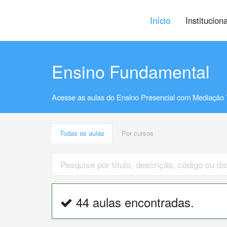
Início
Institucion
Ensino Fundamental
Acesse as aulas do Ensino Presencial com Mediação 
Todas as aulas
Por cursos
44 aulas encontradas.