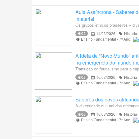
Aula Assíncrona - Saberes d
imaterial.
Os grupos étnicos brasileiros – dive
HI04
14/03/2026
História
Ensino Fundamental - 7º Ano
A ideia de “Novo Mundo” ant
na emergência do mundo mo
Transição do feudalismo para o cap
HI05
16/03/2026
História
Ensino Fundamental - 7º Ano
Saberes dos povos africanos 
A diversidade cultural dos africano
HI06
16/03/2026
História
Ensino Fundamental - 7º Ano