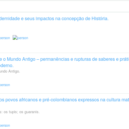
dernidade e seus impactos na concepção de História.
e o Mundo Antigo – permanências e rupturas de saberes e prát
derno.
undo Antigo.
os povos africanos e pré-colombianos expressos na cultura mate
s: os tupis; os guaranis.