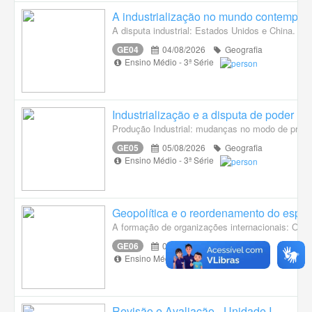
A industrialização no mundo contempor
A disputa industrial: Estados Unidos e China.
GE04
04/08/2026
Geografia
Ensino Médio - 3ª Série
Industrialização e a disputa de poder mu
Produção Industrial: mudanças no modo de prod
GE05
05/08/2026
Geografia
Ensino Médio - 3ª Série
Geopolítica e o reordenamento do espa
A formação de organizações internacionais: O
GE06
05/08/2026
Geografia
Ensino Médio - 3ª Série
Revisão e Avaliação - Unidade I