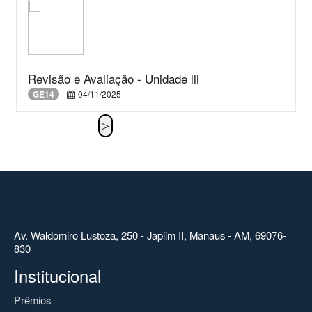
Revisão e Avaliação - Unidade lll
GE14
04/11/2025
Av. Waldomiro Lustoza, 250 - Japiim II, Manaus - AM, 69076-
830
Institucional
Prêmios