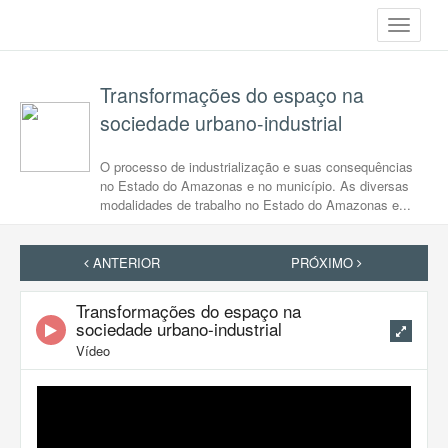
Toggle
navigati
Transformações do espaço na
sociedade urbano-industrial
O processo de industrialização e suas consequências
no Estado do Amazonas e no município. As diversas
modalidades de trabalho no Estado do Amazonas e...
ANTERIOR
PRÓXIMO
Transformações do espaço na
sociedade urbano-industrial
Vídeo