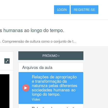
LOGIN
REGISTRE-SE
es humanas ao longo do tempo.
 Compreensão de cultura como o conjunto de t...
PRÓXIMO
Arquivos da aula
Relações de apropriação
e transformação da
natureza pelas diferentes
sociedades humanas ao
longo do tempo.
Vídeo