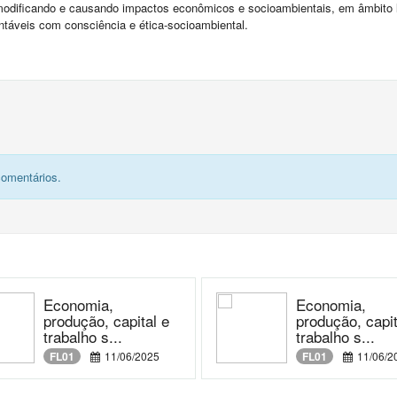
modificando e causando impactos econômicos e socioambientais, em âmbito l
entáveis com consciência e ética-socioambiental.
comentários.
Economia,
Economia,
produção, capital e
produção, capit
trabalho s...
trabalho s...
FL01
11/06/2025
FL01
11/06/2