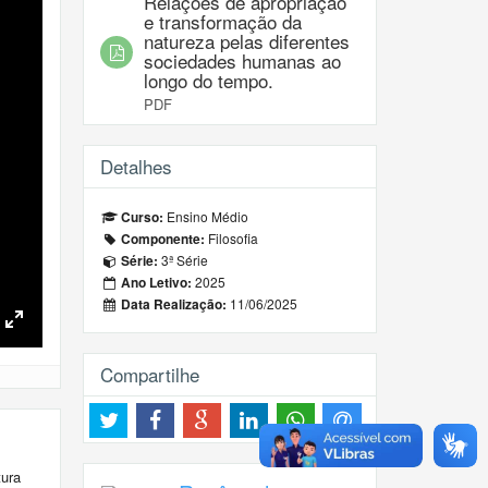
Relações de apropriação
e transformação da
natureza pelas diferentes
sociedades humanas ao
longo do tempo.
PDF
Detalhes
Ensino Médio
Curso:
Filosofia
Componente:
3ª Série
Série:
2025
Ano Letivo:
11/06/2025
Data Realização:
Toggle
Fullscreen
Compartilhe
tura