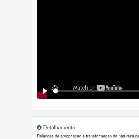
Se
Play
Detalhamento
Relações de apropriação e transformação da natureza p