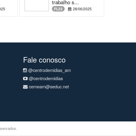
trabalho s...
025
FL23
28/06/2025
Fale conosco
@centrodemidias_am
@centrodemidias
cemeam@seduc.net
eservados.