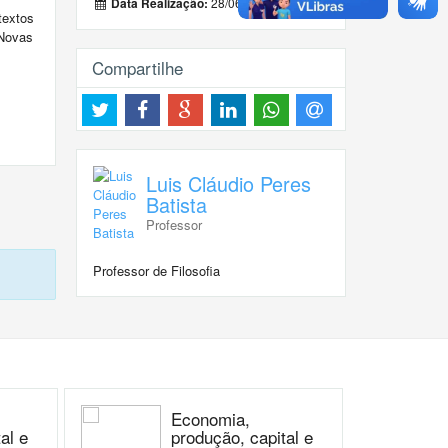
28/06/2025
Data Realização:
textos
 Novas
Compartilhe
Luis Cláudio Peres
Batista
Professor
Professor de Filosofia
Economia,
al e
produção, capital e