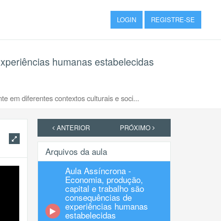
LOGIN
REGISTRE-SE
 experiências humanas estabelecidas
 em diferentes contextos culturais e soci...
ANTERIOR
PRÓXIMO
Arquivos da aula
Aula Assíncrona -
Economia, produção,
capital e trabalho são
consequências de
experiências humanas
estabelecidas