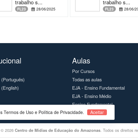
trabalho s...
trabalho s...
FL23
28/06/2025
FL23
28/06/2
tucional
Aulas
Por Cursos
o (Português)
Todas as aulas
 (English)
EJA - Ensino Fundamental
EJA - Ensino Médio
Ensino Fundamental
os Termos de Uso e Política de Privacidade.
Aceitar
Ensino Médio
t © 2026
Centro de Mídias de Educação do Amazonas
. Todos os direitos r