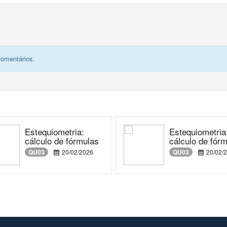
comentários.
Estequiometria:
Estequiometria
cálculo de fórmulas
cálculo de fór
QU03
20/02/2026
QU03
20/02/