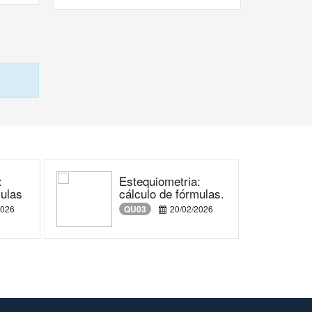
:
Estequiometria:
mulas
cálculo de fórmulas.
2026
QU03
20/02/2026