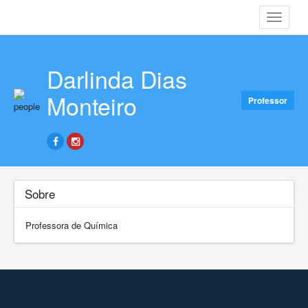
Toggle
navigati
Darlinda Dias
Monteiro
Professor
Sobre
Professora de Química