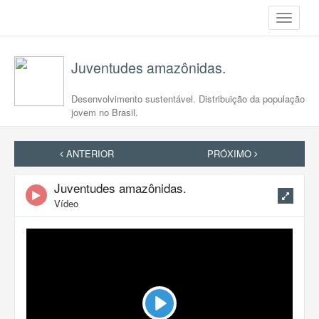
Toggle
navigati
Juventudes amazônidas.
Desenvolvimento sustentável. Distribuição da população
jovem no Brasil.
ANTERIOR
PRÓXIMO
Juventudes amazônidas.
Vídeo
Play