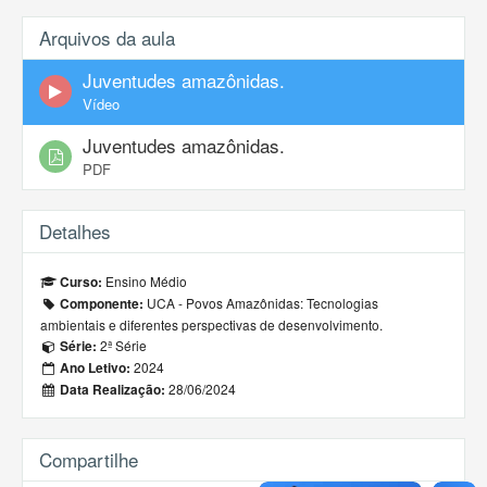
Arquivos da aula
Juventudes amazônidas.
Vídeo
Juventudes amazônidas.
PDF
Detalhes
Ensino Médio
Curso:
UCA - Povos Amazônidas: Tecnologias
Componente:
ambientais e diferentes perspectivas de desenvolvimento.
2ª Série
Série:
2024
Ano Letivo:
28/06/2024
Data Realização:
Compartilhe