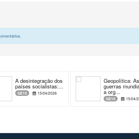
comentários.
A desintegração dos
Geopolítica: A
países socialistas:...
guerras mundia
a org...
GE10
15/04/2026
GE10
15/04/