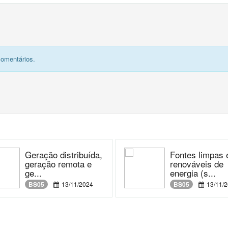
comentários.
Geração distribuída,
Fontes limpas 
geração remota e
renováveis de
ge...
energia (s...
BS05
13/11/2024
BS05
13/11/