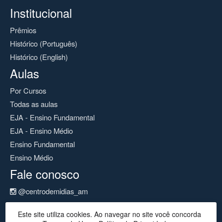
Institucional
Prêmios
Histórico (Português)
Histórico (English)
Aulas
Por Cursos
Todas as aulas
EJA - Ensino Fundamental
EJA - Ensino Médio
Ensino Fundamental
Ensino Médio
Fale conosco
@centrodemidias_am
@centrodemidias
Este site utiliza cookies. Ao navegar no site você concorda
cemeam@seduc.net