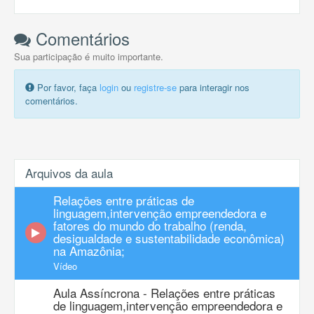
Comentários
Sua participação é muito importante.
Por favor, faça
login
ou
registre-se
para interagir nos
comentários.
Arquivos da aula
Relações entre práticas de
linguagem,intervenção empreendedora e
fatores do mundo do trabalho (renda,
desigualdade e sustentabilidade econômica)
na Amazônia;
Vídeo
Aula Assíncrona - Relações entre práticas
de linguagem,intervenção empreendedora e