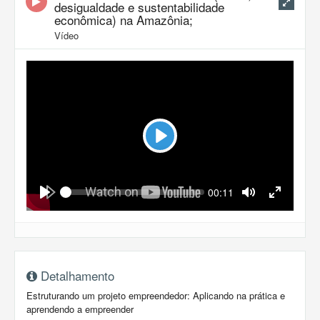
desigualdade e sustentabilidade
econômica) na Amazônia;
Vídeo
Play
Seek
Current
00:11
time
Play
Toggle
Toggle
Mute
Fullscreen
Detalhamento
Estruturando um projeto empreendedor: Aplicando na prática e
aprendendo a empreender