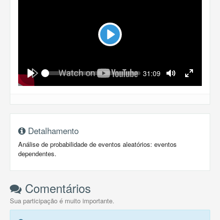
Play
Seek
Current
31:09
time
Play
Toggle
Toggle
Mute
Fullscreen
Detalhamento
Análise de probabilidade de eventos aleatórios: eventos
dependentes.
Comentários
Sua participação é muito importante.