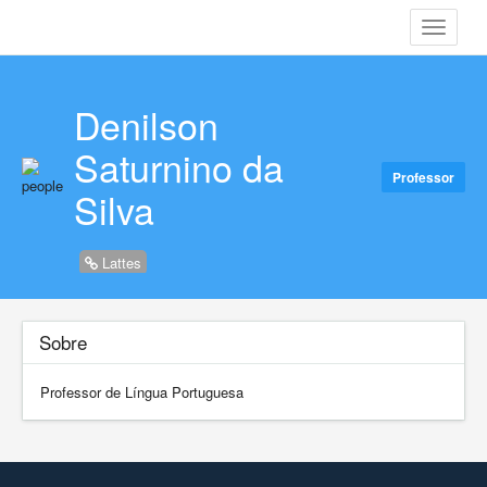
Toggle
navigati
Denilson
Saturnino da
Professor
Silva
Lattes
Sobre
Professor de Língua Portuguesa