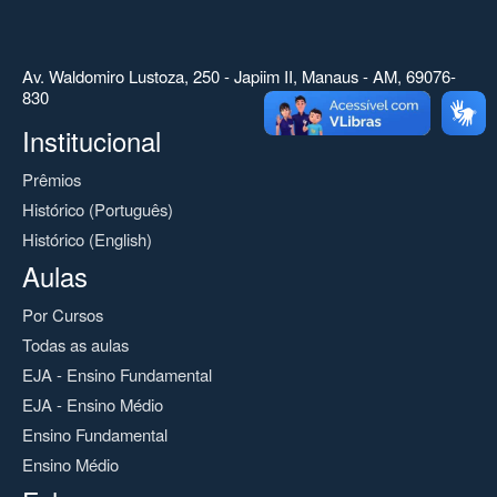
Av. Waldomiro Lustoza, 250 - Japiim II, Manaus - AM, 69076-
830
Institucional
Prêmios
Histórico (Português)
Histórico (English)
Aulas
Por Cursos
Todas as aulas
EJA - Ensino Fundamental
EJA - Ensino Médio
Ensino Fundamental
Ensino Médio