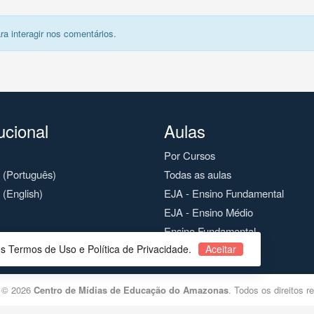
ra interagir nos comentários.
tucional
Aulas
Por Cursos
o (Português)
Todas as aulas
 (English)
EJA - Ensino Fundamental
EJA - Ensino Médio
Ensino Fundamental
os Termos de Uso e Política de Privacidade.
Aceitar
Ensino Médio
t © 2026
Centro de Mídias de Educação do Amazonas
. Todos os direitos r