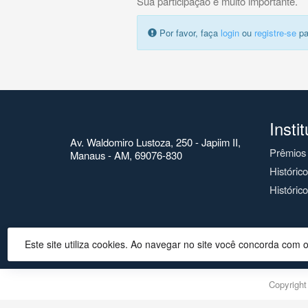
Sua participação é muito importante.
Por favor, faça
login
ou
registre-se
pa
Insti
Av. Waldomiro Lustoza, 250 - Japiim II,
Prêmios
Manaus - AM, 69076-830
Históric
Histórico
Este site utiliza cookies. Ao navegar no site você concorda com 
Copyrigh