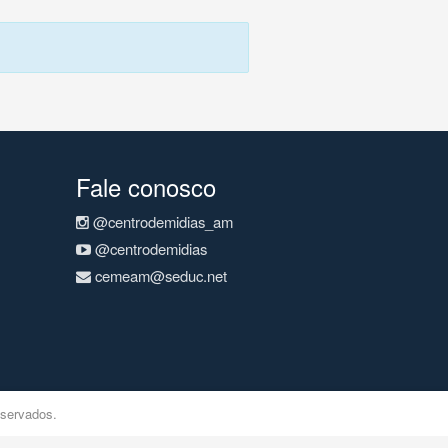
Fale conosco
@centrodemidias_am
@centrodemidias
cemeam@seduc.net
eservados.