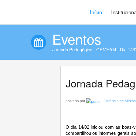
Início
Institucion
Eventos
Jornada Pedagógica - CEMEAM - Dia 14/
Jornada Pedag
postado por
Gerência de Mídias 
O dia 14/02 iniciou com as boas-v
compartilhou os informes gerais s