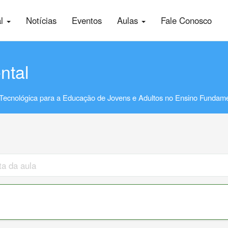
al
Notícias
Eventos
Aulas
Fale Conosco
ntal
Tecnológica para a Educação de Jovens e Adultos no Ensino Fundame