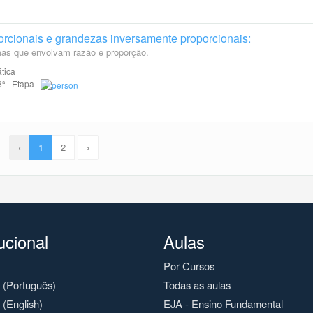
rcionais e grandezas inversamente proporcionais:
mas que envolvam razão e proporção.
tica
 8ª - Etapa
‹
1
2
›
tucional
Aulas
Por Cursos
o (Português)
Todas as aulas
 (English)
EJA - Ensino Fundamental