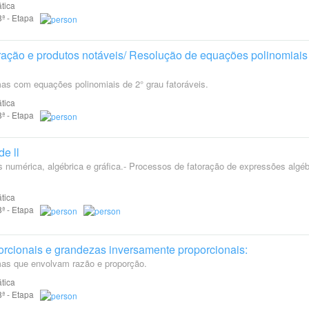
tica
 8ª - Etapa
oração e produtos notáveis/ Resolução de equações polinomiais
as com equações polinomiais de 2° grau fatoráveis.
tica
 8ª - Etapa
e ll
 numérica, algébrica e gráfica.- Processos de fatoração de expressões algéb
tica
 8ª - Etapa
rcionais e grandezas inversamente proporcionais:
mas que envolvam razão e proporção.
tica
 8ª - Etapa