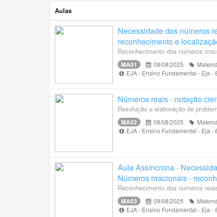
Aulas
Necessidade dos números rea
reconhecimento e localizaçã
Reconhecimento dos números irraci
MA01
08/08/2025
Matemá
EJA - Ensino Fundamental - Eja -
Números reais - notação cien
Resolução e elaboração de problem
MA02
08/08/2025
Matemá
EJA - Ensino Fundamental - Eja -
Aula Assíncrona - Necessida
Números irracionais - reconh
Reconhecimento dos números reais 
MA03
09/08/2025
Matemá
EJA - Ensino Fundamental - Eja -