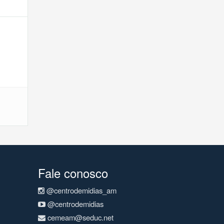
Fale conosco
@centrodemidias_am
@centrodemidias
cemeam@seduc.net