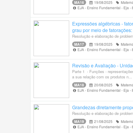
MA16
19/08/2025
Matemá
EJA - Ensino Fundamental - Eja -
Expressões algébricas - fat
grau por meio de fatorações:
Resolução e elaboração de problem
MA17
19/08/2025
Matemá
EJA - Ensino Fundamental - Eja -
Revisão e Avaliação - Unidad
Parte 1 - Funções - representações
a sua relação com os produtos n...
MA18
20/08/2025
Matemá
EJA - Ensino Fundamental - Eja -
Grandezas diretamente propo
Resolução e elaboração de proble
MA19
21/08/2025
Matemá
EJA - Ensino Fundamental - Eja -