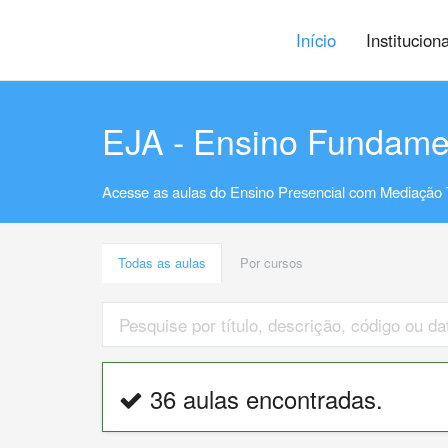
Início
Institucion
EJA - Ensino Fundame
Acesse as aulas do Ensino Presencial com Mediação 
Todas as aulas
Por cursos
36 aulas encontradas.