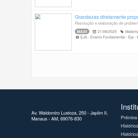
Grandezas diretamente propo
Resolução e elaboração de proble
MA20
21/08/2025
Matemá
EJA - Ensino Fundamental - Eja -
Insti
Av. Waldomiro Lustoza, 250 - Japiim II,
Prêmios
Manaus - AM, 69076-830
Históric
Histórico