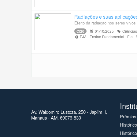
Radiações e suas aplicaçõe
Efeito da radiação nos seres vivos
CI20
01/10/2025
Ciências
EJA - Ensino Fundamental - Eja -
Insti
Av. Waldomiro Lustoza, 250 - Japiim II,
Prêmios
Manaus - AM, 69076-830
Históric
Histórico