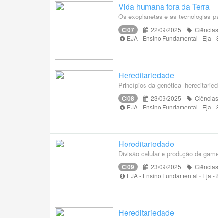
Vida humana fora da Terra
Os exoplanetas e as tecnologias pa
CI07
22/09/2025
Ciências
EJA - Ensino Fundamental - Eja -
Hereditariedade
Princípios da genética, hereditaried
CI08
23/09/2025
Ciências
EJA - Ensino Fundamental - Eja -
Hereditariedade
Divisão celular e produção de game
CI09
23/09/2025
Ciências
EJA - Ensino Fundamental - Eja -
Hereditariedade