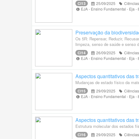
CI13
25/09/2025
Ciências
EJA - Ensino Fundamental - Eja -
Preservação da biodiversid
Os 5R: Repensar, Reduzir, Recusar,
limpeza, senso de saúde e senso d
CI14
26/09/2025
Ciências
EJA - Ensino Fundamental - Eja -
Aspectos quantitativos das 
Mudanças de estado físico da maté
CI15
29/09/2025
Ciências
EJA - Ensino Fundamental - Eja -
Aspectos quantitativos das 
Estrutura molecular dos estados fí
CI16
29/09/2025
Ciências