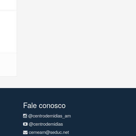
Fale conosco
@centrodemidias_am
@centrodemidias
cemeam@seduc.net