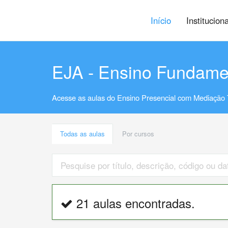
Início
Institucion
EJA - Ensino Fundame
Acesse as aulas do Ensino Presencial com Mediação 
Todas as aulas
Por cursos
21 aulas encontradas.