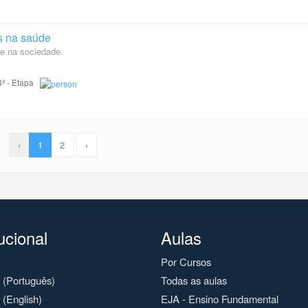
s na saúde
 e na sociedade.
 8ª - Etapa
‹
1
2
›
tucional
Aulas
Por Cursos
o (Português)
Todas as aulas
 (English)
EJA - Ensino Fundamental