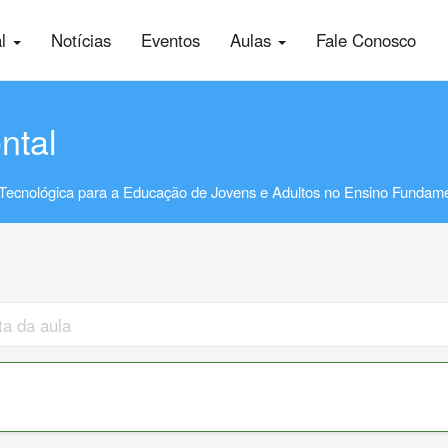
al
Notícias
Eventos
Aulas
Fale Conosco
ntal
Tecnológica para a Educação de Jovens e Adultos no Ensino Fundame