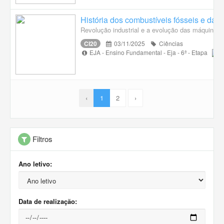
História dos combustíveis fósseis e das
Revolução industrial e a evolução das máquinas
CI20
03/11/2025
Ciências
EJA - Ensino Fundamental - Eja - 6ª - Etapa
‹
1
2
›
Filtros
Ano letivo:
Data de realização: