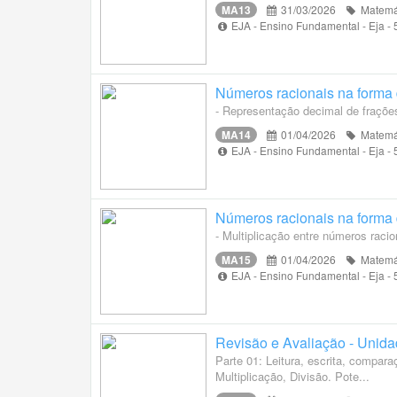
MA13
31/03/2026
Matemá
EJA - Ensino Fundamental - Eja -
Números racionais na forma d
- Representação decimal de fraçõe
MA14
01/04/2026
Matemá
EJA - Ensino Fundamental - Eja -
Números racionais na forma d
- Multiplicação entre números raci
MA15
01/04/2026
Matemá
EJA - Ensino Fundamental - Eja -
Revisão e Avaliação - Unidad
Parte 01: Leitura, escrita, compar
Multiplicação, Divisão. Pote...