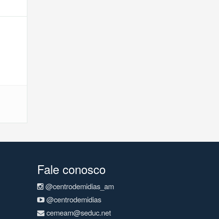
Fale conosco
@centrodemidias_am
@centrodemidias
cemeam@seduc.net