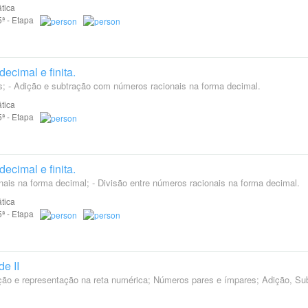
tica
 5ª - Etapa
ecimal e finita.
s; - Adição e subtração com números racionais na forma decimal.
tica
 5ª - Etapa
ecimal e finita.
onais na forma decimal; - Divisão entre números racionais na forma decimal.
tica
 5ª - Etapa
e II
ação e representação na reta numérica; Números pares e ímpares; Adição, Su