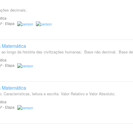
ações decimais;
tica
 5ª - Etapa
da Matemática
 ao longo da história das civilizações humanas; Base não decimal; Base d
tica
 5ª - Etapa
da Matemática
Características, leitura e escrita. Valor Relativo e Valor Absoluto;
tica
 5ª - Etapa