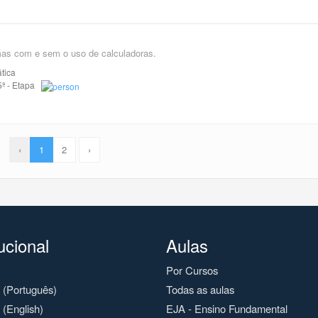
mas com e sem o uso de calculadoras.
tica
 5ª - Etapa
‹
1
2
›
tucional
Aulas
Por Cursos
o (Português)
Todas as aulas
 (English)
EJA - Ensino Fundamental