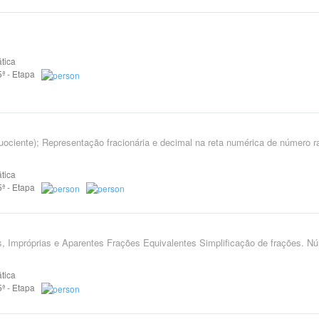
tica
 5ª - Etapa
quociente); Representação fracionária e decimal na reta numérica de número ra
tica
 5ª - Etapa
s, Impróprias e Aparentes Frações Equivalentes Simplificação de frações. N
tica
 5ª - Etapa