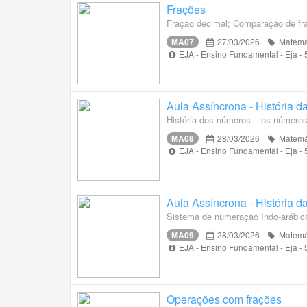
Frações
Fração decimal; Comparação de fr
MA07
27/03/2026
Matemá
EJA - Ensino Fundamental - Eja -
Aula Assíncrona - História 
História dos números – os números
MA08
28/03/2026
Matemá
EJA - Ensino Fundamental - Eja -
Aula Assíncrona - História 
Sistema de numeração Indo-arábico; 
MA09
28/03/2026
Matemá
EJA - Ensino Fundamental - Eja -
Operações com frações