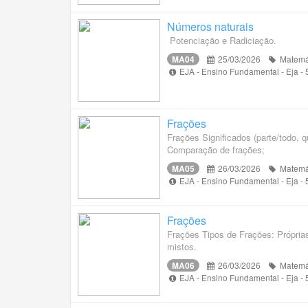
Números naturais
Potenciação e Radiciação.
MA04
25/03/2026
Matemá
EJA - Ensino Fundamental - Eja -
Frações
Frações Significados (parte/todo, 
Comparação de frações;
MA05
26/03/2026
Matemá
EJA - Ensino Fundamental - Eja -
Frações
Frações Tipos de Frações: Própria
mistos.
MA06
26/03/2026
Matemá
EJA - Ensino Fundamental - Eja -