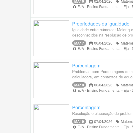
MA16
02/04/2026
Matemá
EJA - Ensino Fundamental - Eja -
Propriedades da igualdade
Igualdade entre números: Maior qu
desconhecidos na resolução de pr
MA17
06/04/2026
Matemá
EJA - Ensino Fundamental - Eja -
Porcentagem
Problemas com Porcentagens sem fa
calculadora, em contextos de educa
MA18
06/04/2026
Matemá
EJA - Ensino Fundamental - Eja -
Porcentagem
Resolução e elaboração de proble
MA19
07/04/2026
Matemá
EJA - Ensino Fundamental - Eja -