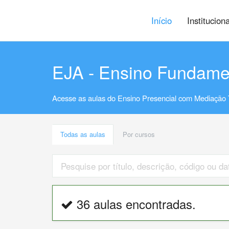
Início
Institucion
EJA - Ensino Fundame
Acesse as aulas do Ensino Presencial com Mediação 
Todas as aulas
Por cursos
36 aulas encontradas.