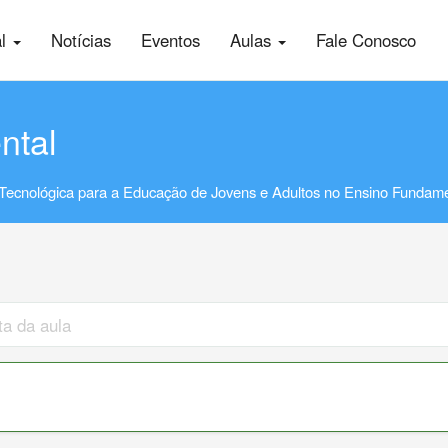
al
Notícias
Eventos
Aulas
Fale Conosco
ntal
Tecnológica para a Educação de Jovens e Adultos no Ensino Fundame