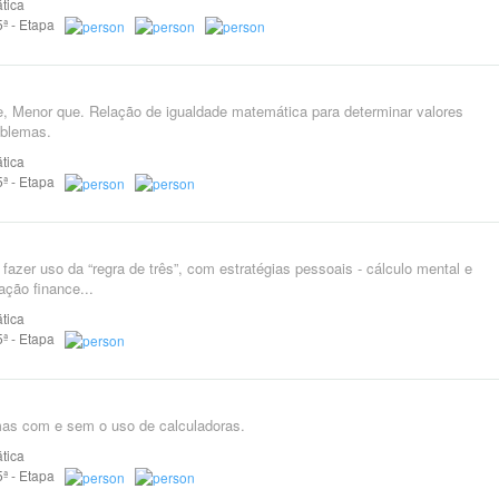
tica
 5ª - Etapa
e, Menor que. Relação de igualdade matemática para determinar valores
oblemas.
tica
 5ª - Etapa
zer uso da “regra de três”, com estratégias pessoais - cálculo mental e
ção finance...
tica
 5ª - Etapa
mas com e sem o uso de calculadoras.
tica
 5ª - Etapa