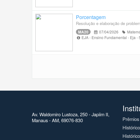
Porcentagem
Resolução e elaboração de proble
MA20
07/04/2026
Matemá
EJA - Ensino Fundamental - Eja -
Insti
Av. Waldomiro Lustoza, 250 - Japiim II,
Prêmios
Manaus - AM, 69076-830
Históric
Histórico