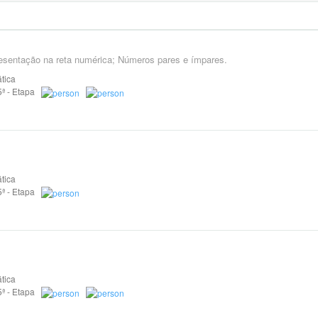
presentação na reta numérica; Números pares e ímpares.
tica
 5ª - Etapa
tica
 5ª - Etapa
tica
 5ª - Etapa