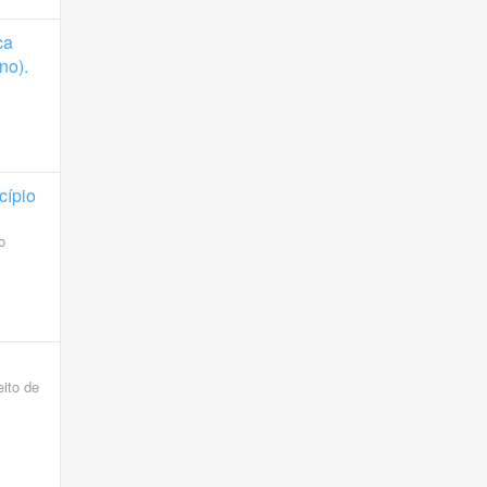
ca
no).
cípio
o
ito de