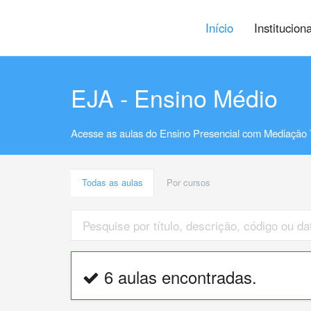
Início
Institucion
EJA - Ensino Médio
Acesse as aulas do Ensino Presencial com Mediação 
Todas as aulas
Por cursos
6 aulas encontradas.