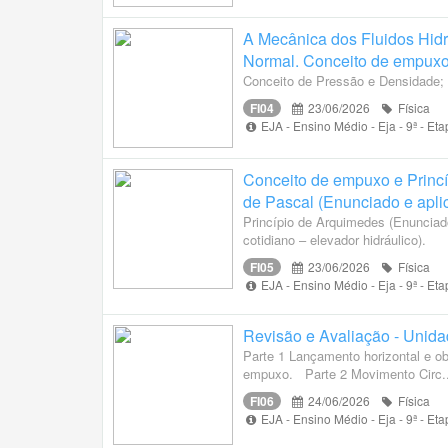
A Mecânica dos Fluidos Hidr
Normal. Conceito de empuxo 
Conceito de Pressão e Densidade;
FI04
23/06/2026
Física
EJA - Ensino Médio - Eja - 9ª - E
Conceito de empuxo e Princí
de Pascal (Enunciado e aplic
Princípio de Arquimedes (Enunciado
cotidiano – elevador hidráulico).
FI05
23/06/2026
Física
EJA - Ensino Médio - Eja - 9ª - E
Revisão e Avaliação - Unidad
Parte 1 Lançamento horizontal e o
empuxo. Parte 2 Movimento Circ..
FI06
24/06/2026
Física
EJA - Ensino Médio - Eja - 9ª - E