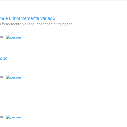
me e uniformemente variado
niformemente variado: conceitos e equações
tapa
íquo
tapa
tapa