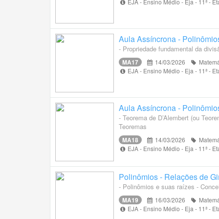
EJA - Ensino Médio - Eja - 11ª - 
Aula Assíncrona - Polinômio
- Propriedade fundamental da divis
MA17
14/03/2026
Matemá
EJA - Ensino Médio - Eja - 11ª - 
Aula Assíncrona - Polinômio
- Teorema de D’Alembert (ou Teore
Teoremas
MA18
14/03/2026
Matemá
EJA - Ensino Médio - Eja - 11ª - 
Polinômios - Relações de Gi
- Polinômios e suas raízes - Conce
MA19
16/03/2026
Matemá
EJA - Ensino Médio - Eja - 11ª - 