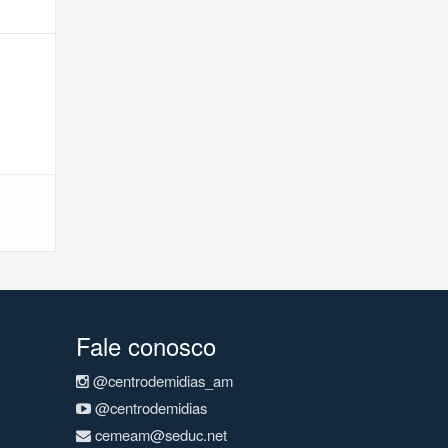
Fale conosco
@centrodemidias_am
@centrodemidias
cemeam@seduc.net