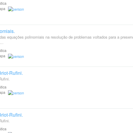
tica
Etapa
omiais.
 das equações polinomiais na resolução de problemas voltados para a preser
...
tica
Etapa
riot-Rufini.
ufini.
tica
Etapa
riot-Rufini.
ufini.
tica