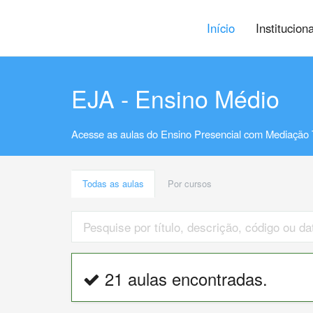
Início
Institucion
EJA - Ensino Médio
Acesse as aulas do Ensino Presencial com Mediação 
Todas as aulas
Por cursos
21 aulas encontradas.