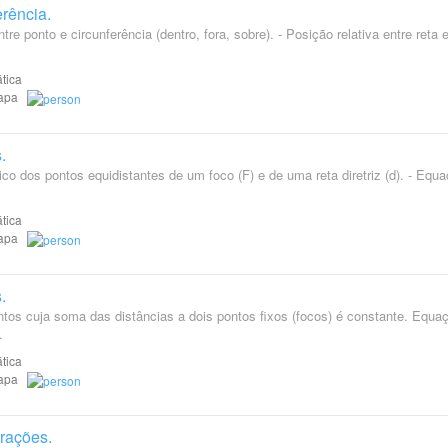
erência.
ntre ponto e circunferência (dentro, fora, sobre). - Posição relativa entre reta 
tica
Etapa
.
ico dos pontos equidistantes de um foco (F) e de uma reta diretriz (d). - Equ
tica
Etapa
.
ontos cuja soma das distâncias a dois pontos fixos (focos) é constante. Equa
.
tica
Etapa
erações.