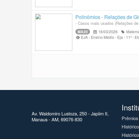
Polinômios - Relações de Gi
- Casos mais usados (Relações de G
MA20
16/03/2026
Matemá
EJA - Ensino Médio - Eja - 11ª - 
Insti
Av. Waldomiro Lustoza, 250 - Japiim II,
Prêmios
Manaus - AM, 69076-830
Históric
Histórico