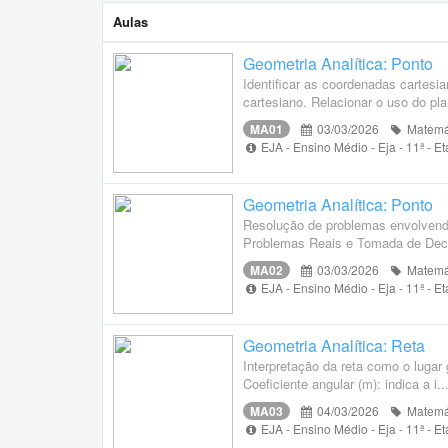
Aulas
Geometria Analítica: Ponto
Identificar as coordenadas cartesia
cartesiano. Relacionar o uso do pla
MA01
03/03/2026
Matemá
EJA - Ensino Médio - Eja - 11ª - 
Geometria Analítica: Ponto
Resolução de problemas envolvend
Problemas Reais e Tomada de Dec
MA02
03/03/2026
Matemá
EJA - Ensino Médio - Eja - 11ª - 
Geometria Analítica: Reta
Interpretação da reta como o luga
Coeficiente angular (m): indica a i..
MA03
04/03/2026
Matemá
EJA - Ensino Médio - Eja - 11ª - 