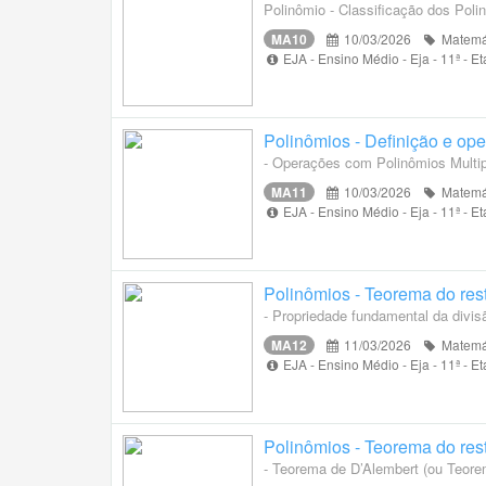
Polinômio - Classificação dos Pol
MA10
10/03/2026
Matemá
EJA - Ensino Médio - Eja - 11ª - 
Polinômios - Definição e op
- Operações com Polinômios Multip
MA11
10/03/2026
Matemá
EJA - Ensino Médio - Eja - 11ª - 
Polinômios - Teorema do res
- Propriedade fundamental da divis
MA12
11/03/2026
Matemá
EJA - Ensino Médio - Eja - 11ª - 
Polinômios - Teorema do res
- Teorema de D’Alembert (ou Teore