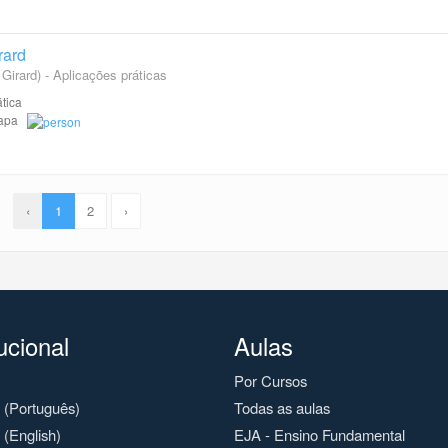
rard
irard) - Aplicações práticas
tica
Etapa
‹
1
2
›
tucional
Aulas
Por Cursos
o (Português)
Todas as aulas
 (English)
EJA - Ensino Fundamental