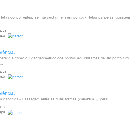
- Retas concorrentes: se intersectam em um ponto. - Retas paralelas: possue
..
tica
Etapa
erência.
unferência como o lugar geométrico dos pontos equidistantes de um ponto fixo 
..
tica
Etapa
erência.
rma canônica - Passagem entre as duas formas (canônica ↔ geral).
tica
Etapa