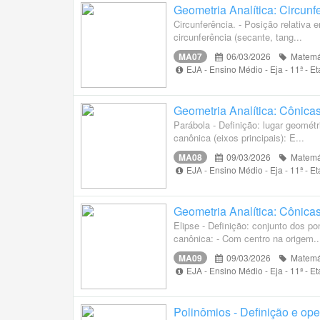
Geometria Analítica: Circunf
Circunferência. - Posição relativa e
circunferência (secante, tang...
MA07
06/03/2026
Matemá
EJA - Ensino Médio - Eja - 11ª - 
Geometria Analítica: Cônicas
Parábola - Definição: lugar geométr
canônica (eixos principais): E...
MA08
09/03/2026
Matemá
EJA - Ensino Médio - Eja - 11ª - 
Geometria Analítica: Cônicas
Elipse - Definição: conjunto dos p
canônica: - Com centro na origem..
MA09
09/03/2026
Matemá
EJA - Ensino Médio - Eja - 11ª - 
Polinômios - Definição e op