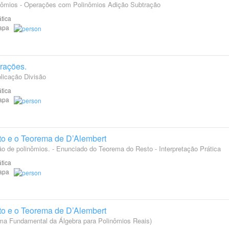
inômios - Operações com Polinômios Adição Subtração
tica
Etapa
erações.
licação Divisão
tica
Etapa
to e o Teorema de D’Alembert
ão de polinômios. - Enunciado do Teorema do Resto - Interpretação Prática
tica
Etapa
to e o Teorema de D’Alembert
ma Fundamental da Álgebra para Polinômios Reais)