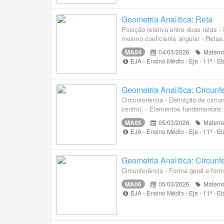
Geometria Analítica: Reta
Posição relativa entre duas retas 
mesmo coeficiente angular - Retas.
MA04
04/03/2026
Matemá
EJA - Ensino Médio - Eja - 11ª - 
Geometria Analítica: Circunf
Circunferência - Definição de circ
centro). - Elementos fundamentais:.
MA05
05/03/2026
Matemá
EJA - Ensino Médio - Eja - 11ª - 
Geometria Analítica: Circunf
Circunferência - Forma geral e fo
MA06
05/03/2026
Matemá
EJA - Ensino Médio - Eja - 11ª - 