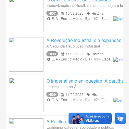
Escravização no Brasil: resistência negra e leis a
HI07
10/09/2025
História
EJA - Ensino Médio - Eja - 10ª - Etapa
A Revolução Industrial e a expansão do
A Segunda Revolução Industrial
HI08
11/09/2025
História
EJA - Ensino Médio - Eja - 10ª - Etapa
O imperialismo em questão: A partilha da
Imperialismo na Ásia
HI09
11/09/2025
História
EJA - Ensino Médio - Eja - 10ª - Etapa
A Política, economia e conflitos sociais 
Economia cafeeira: sociedade e política.