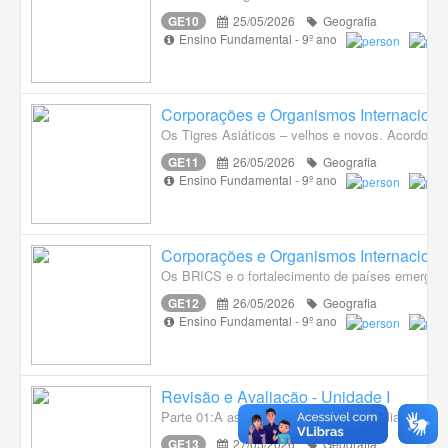
GE10
25/05/2026
Geografia
Ensino Fundamental - 9º ano
Corporações e Organismos Internaciona
Os Tigres Asiáticos – velhos e novos. Acordo do
GE11
26/05/2026
Geografia
Ensino Fundamental - 9º ano
Corporações e Organismos Internaciona
Os BRICS e o fortalecimento de países emergen
GE12
26/05/2026
Geografia
Ensino Fundamental - 9º ano
Revisão e Avaliação - Unidade I
Parte 01:A ascensão econômica da Itália, França
GE13
27/05/2026
Geografia