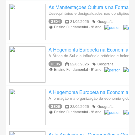
As Manifestações Culturais na Formaçã
Desequilíbrios e desigualdades nas condições de 
GE04
21/05/2026
Geografia
Ensino Fundamental - 9º ano
A Hegemonia Europeia na Economia, na 
A África do Sul e a influência britânica e holande
GE05
22/05/2026
Geografia
Ensino Fundamental - 9º ano
A Hegemonia Europeia na Economia, na 
A formação e a organização da economia global a
GE06
22/05/2026
Geografia
Ensino Fundamental - 9º ano
Aula Assíncrona - Corporações e Organi