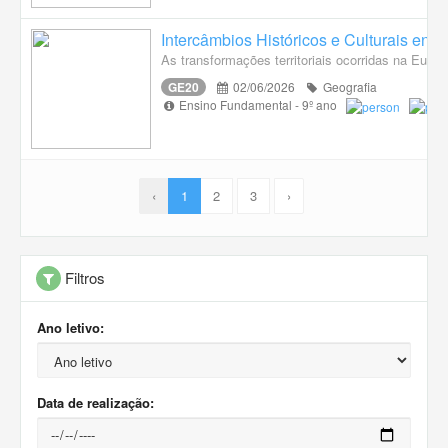
Intercâmbios Históricos e Culturais ent
As transformações territoriais ocorridas na Euro
GE20
02/06/2026
Geografia
Ensino Fundamental - 9º ano
‹
1
2
3
›
Filtros
Ano letivo:
Data de realização: