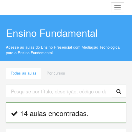
Toggle
navigati
Ensino Fundamental
Acesse as aulas do Ensino Presencial com Mediação Tecnológica
para o Ensino Fundamental
Todas as aulas
Por cursos
14 aulas encontradas.