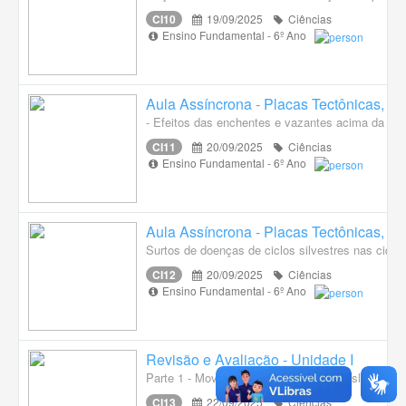
CI10
19/09/2025
Ciências
Ensino Fundamental - 6º Ano
Aula Assíncrona - Placas Tectônicas, D
- Efeitos das enchentes e vazantes acima da mé
CI11
20/09/2025
Ciências
Ensino Fundamental - 6º Ano
Aula Assíncrona - Placas Tectônicas, D
Surtos de doenças de ciclos silvestres nas cid
CI12
20/09/2025
Ciências
Ensino Fundamental - 6º Ano
Revisão e Avaliação - Unidade I
Parte 1 - Movimentos de rotação e translação da T
CI13
22/09/2025
Ciências