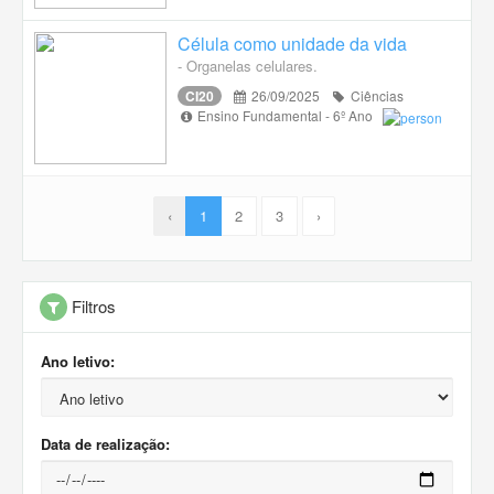
Célula como unidade da vida
- Organelas celulares.
CI20
26/09/2025
Ciências
Ensino Fundamental - 6º Ano
‹
1
2
3
›
Filtros
Ano letivo:
Data de realização: