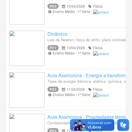
FI10
10/04/2026
Física
Ensino Médio - 1ª Série
Dinâmica
Leis de Newton; força de atrito, plano inclinado, f
FI11
10/04/2026
Física
Ensino Médio - 1ª Série
Aula Assíncrona - Energia e transforma
Tipos de energia (térmica, elétrica, química, mec
FI12
11/04/2026
Física
Ensino Médio - 1ª Série
Aula Assíncrona - Propriedades térmicas
Condutividade térmica e elétrica, densidade, dila
FI13
11/04/2026
Física