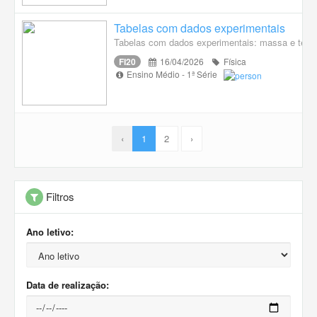
Tabelas com dados experimentais
Tabelas com dados experimentais: massa e tempo
FI20
16/04/2026
Física
Ensino Médio - 1ª Série
‹
1
2
›
Filtros
Ano letivo:
Data de realização: