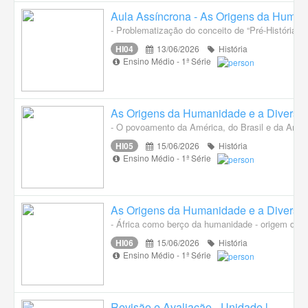
Aula Assíncrona - As Origens da Huma
- Problematização do conceito de “Pré-História” e 
HI04
13/06/2026
História
Ensino Médio - 1ª Série
As Origens da Humanidade e a Diversi
- O povoamento da América, do Brasil e da Amazôn
HI05
15/06/2026
História
Ensino Médio - 1ª Série
As Origens da Humanidade e a Diversi
- África como berço da humanidade - origem da e
HI06
15/06/2026
História
Ensino Médio - 1ª Série
Revisão e Avaliação - Unidade l