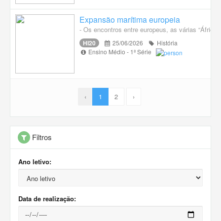
Expansão marítima europeia
- Os encontros entre europeus, as várias “Áfricas
HI20
25/06/2026
História
Ensino Médio - 1ª Série
‹
1
2
›
Filtros
Ano letivo:
Data de realização: