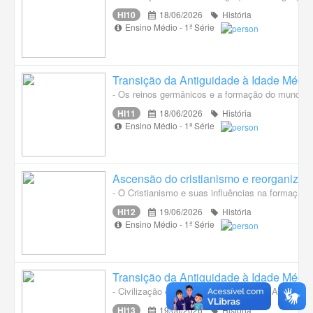
HI10
18/06/2026
História
Ensino Médio - 1ª Série
Transição da Antiguidade à Idade Média
- Os reinos germânicos e a formação do mundo m
HI11
18/06/2026
História
Ensino Médio - 1ª Série
Ascensão do cristianismo e reorganizaç
- O Cristianismo e suas influências na formação d
HI12
19/06/2026
História
Ensino Médio - 1ª Série
Transição da Antiguidade à Idade Média
- Civilização e Barbárie no contexto da Antiguida
HI13
19/06/2026
História