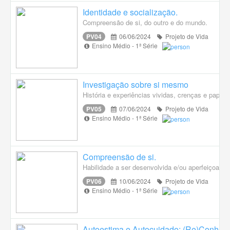
Identidade e socialização.
Compreensão de si, do outro e do mundo.
PV04
06/06/2024
Projeto de Vida
Ensino Médio - 1ª Série
Investigação sobre si mesmo
História e experiências vividas, crenças e papé
PV05
07/06/2024
Projeto de Vida
Ensino Médio - 1ª Série
Compreensão de si.
Habilidade a ser desenvolvida e/ou aperfeiçoada, 
PV06
10/06/2024
Projeto de Vida
Ensino Médio - 1ª Série
Autoestima e Autocuidado; (Re)Conhec