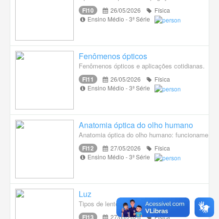
FI10
26/05/2026
Física
Ensino Médio - 3ª Série
Fenômenos ópticos
Fenômenos ópticos e aplicações cotidianas.
FI11
26/05/2026
Física
Ensino Médio - 3ª Série
Anatomia óptica do olho humano
Anatomia óptica do olho humano: funcionamento d
FI12
27/05/2026
Física
Ensino Médio - 3ª Série
Luz
Tipos de lentes e correção da visão.
FI13
27/05/2026
Física