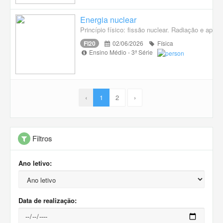
Energia nuclear
Princípio físico: fissão nuclear. Radiação e apli
FI20
02/06/2026
Física
Ensino Médio - 3ª Série
‹
1
2
›
Filtros
Ano letivo:
Data de realização: