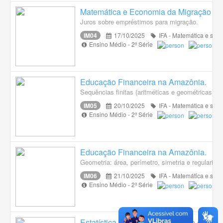
Matemática e Economia da Migração
Juros sobre empréstimos para migração.
IM04
17/10/2025
IFA - Matemática e suas
Ensino Médio - 2ª Série
Educação Financeira na Amazônia.
Sequências finitas (aritméticas e geométricas).
IM05
20/10/2025
IFA - Matemática e suas
Ensino Médio - 2ª Série
Educação Financeira na Amazônia.
Geometria: área, perímetro, simetria e regularida
IM06
21/10/2025
IFA - Matemática e suas
Ensino Médio - 2ª Série
Estatística e realidade: migração em nú